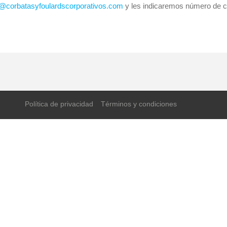
o@corbatasyfoulardscorporativos.com
y les indicaremos número de cu
Política de privacidad
Términos y condiciones