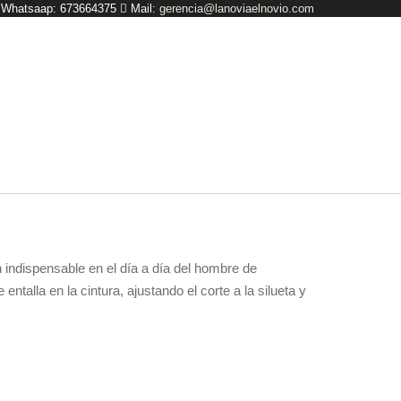
y Whatsaap: 673664375
Mail:
gerencia@lanoviaelnovio.com
un indispensable en el día a día del hombre de
talla en la cintura, ajustando el corte a la silueta y