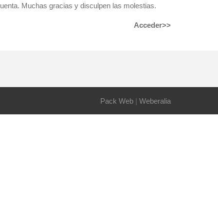
enta. Muchas gracias y disculpen las molestias.
Acceder>>
Pack Web
|
Weberalia