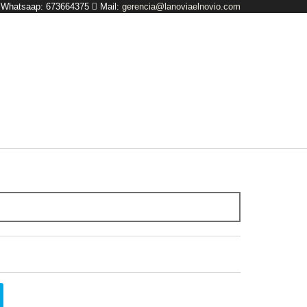
y Whatsaap: 673664375
Mail:
gerencia@lanoviaelnovio.com