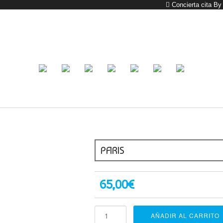
Concierta cita B
PARIS
65,00
€
Paris
AÑADIR AL CARRITO
cantidad