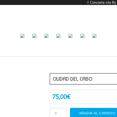
Concierta cita B
CIUDAD DEL CABO
75,00
€
Ciudad
AÑADIR AL CARRITO
del