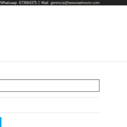
y Whatsaap: 673664375
Mail:
gerencia@lanoviaelnovio.com