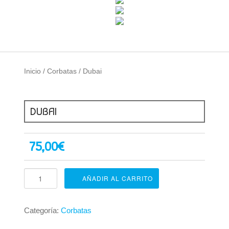
Inicio
/
Corbatas
/ Dubai
DUBAI
75,00
€
Dubai
AÑADIR AL CARRITO
cantidad
Categoría:
Corbatas